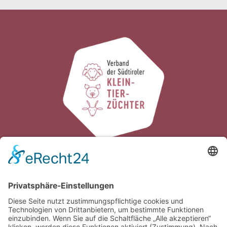
Verband der Südtiroler Kleintierzüchter
Galvanistraße 38
I-
∎
∎
39100 Bozen / Südtirol
Tel.
0039 0471 063980
Fax
0039 0471
∎
063981
info@vskonline.com
∎