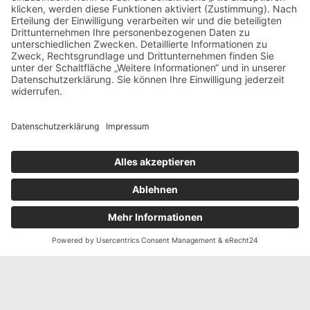
Verband der Südtiroler Kleintierzüchter
Galvanistraße 38
I-
∎
∎
39100 Bozen / Südtirol
Tel.
0039 0471 063980
Fax
0039 0471
∎
063981
info@vskonline.com
∎
Öffnungszeiten
Mo-Do 8.00 – 12.00 Uhr & 14.00 – 16.30 Uhr
Fr 8.00 – 12.00 Uhr & 14.00 – 15.00 Uhr
Kontakt
© Kleintierzüchter Südtirol
Impressum