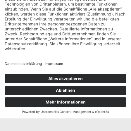
Verband der Südtiroler Kleintierzüchter
Galvanistraße 38
I-
∎
∎
39100 Bozen / Südtirol
Tel.
0039 0471 063980
Fax
0039 0471
∎
063981
info@vskonline.com
∎
Öffnungszeiten
Mo-Do 8.00 – 12.00 Uhr & 14.00 – 16.30 Uhr
Fr 8.00 – 12.00 Uhr & 14.00 – 15.00 Uhr
Kontakt