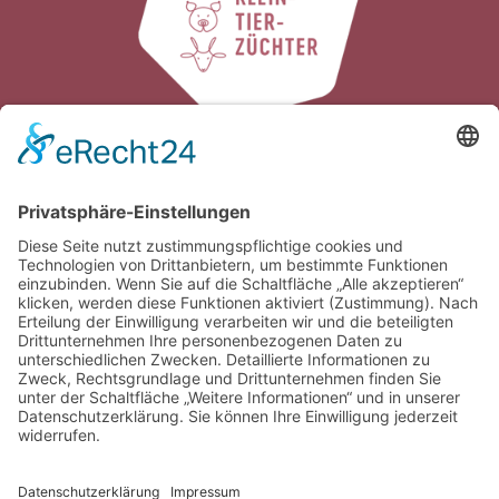
Verband der Südtiroler
Kleintierzüchter
Galvanistraße 38
I-39100 Bozen /
∎
∎
Südtirol
Tel.
0039 0471 063980
Fax
0039 0471
∎
063981
info@vskonline.com
∎
Öffnungszeiten
Mo-Do 8.00 – 12.00 Uhr & 14.00 – 16.30 Uhr
Fr 8.00 – 12.00 Uhr & 14.00 – 15.00 Uhr