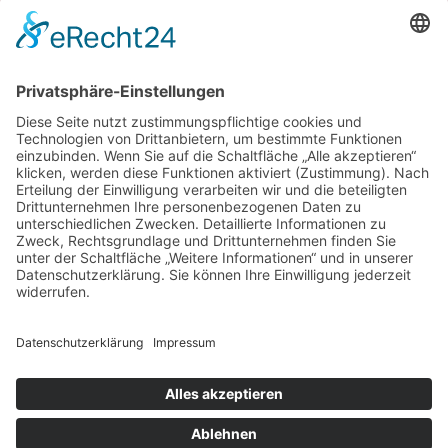
Verband der Südtiroler
Kleintierzüchter
Galvanistraße 38
I-39100 Bozen /
∎
∎
Südtirol
Tel.
0039 0471 063980
Fax
0039 0471
∎
063981
info@vskonline.com
∎
Öffnungszeiten
Mo-Do 8.00 – 12.00 Uhr & 14.00 – 16.30 Uhr
Fr 8.00 – 12.00 Uhr & 14.00 – 15.00 Uhr
© Kleintierzüchter Südtirol
Impressum