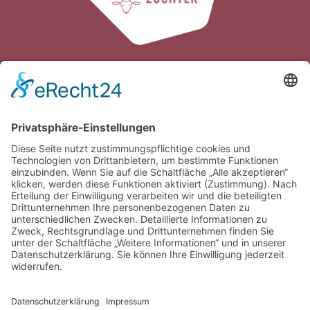
Verband der Südtiroler
Kleintierzüchter
Galvanistraße 38
I-39100 Bozen /
∎
∎
Südtirol
Tel.
0039 0471 063980
Fax
0039 0471
∎
063981
info@vskonline.com
∎
Öffnungszeiten
Mo-Do 8.00 – 12.00 Uhr & 14.00 – 16.30 Uhr
Fr 8.00 – 12.00 Uhr & 14.00 – 15.00 Uhr