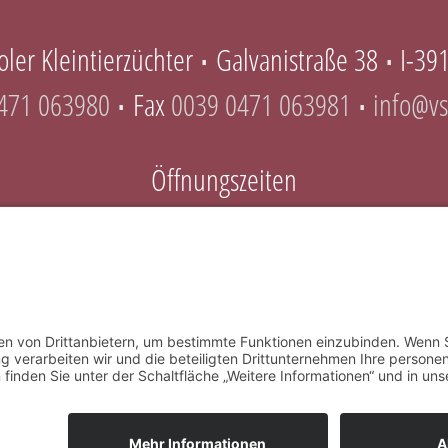
ler Kleintierzüchter
Galvanistraße 38
I-39
∎
∎
471 063980
Fax
0039 0471 063981
info@vs
∎
∎
Öffnungszeiten
Mo-Do 8.00 – 12.00 Uhr & 14.00 – 16.30 Uhr
Fr 8.00 – 12.00 Uhr & 14.00 – 15.00 Uhr