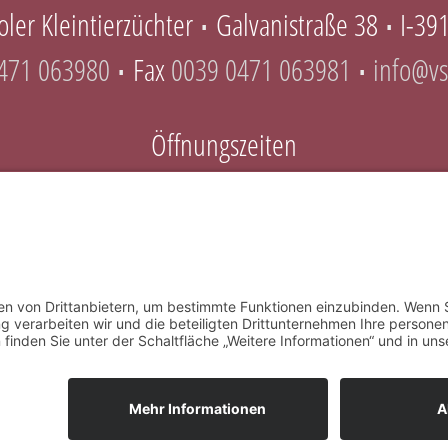
ler Kleintierzüchter
Galvanistraße 38
I-39
∎
∎
471 063980
Fax
0039 0471 063981
info@vs
∎
∎
Öffnungszeiten
Mo-Do 8.00 – 12.00 Uhr & 14.00 – 16.30 Uhr
Fr 8.00 – 12.00 Uhr & 14.00 – 15.00 Uhr
irol
Impressum
Datenschutz
MwSt.-Nr: IT01344840218
powere