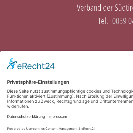
Verband der Südtiro
Tel.
0039 0
© Kleintierzüchter Südt