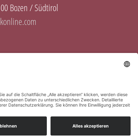
100 Bozen / Südtirol
konline.com
d by