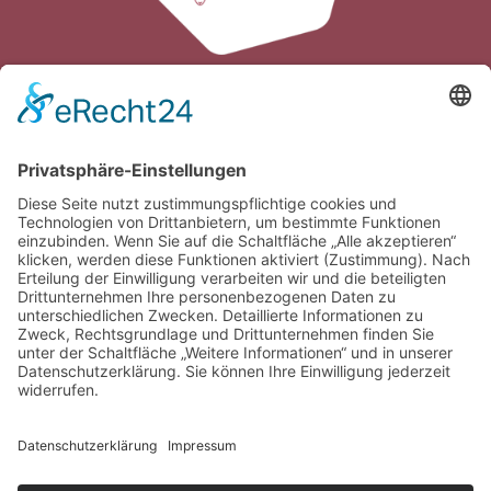
Verband der Südtiroler Kleintierzüchter
Galvanistraße 38
I-
∎
∎
39100 Bozen / Südtirol
Tel.
0039 0471 063980
Fax
0039 0471
∎
063981
info@vskonline.com
∎
Öffnungszeiten
Mo-Do 8.00 – 12.00 Uhr & 14.00 – 16.30 Uhr
Fr 8.00 – 12.00 Uhr & 14.00 – 15.00 Uhr