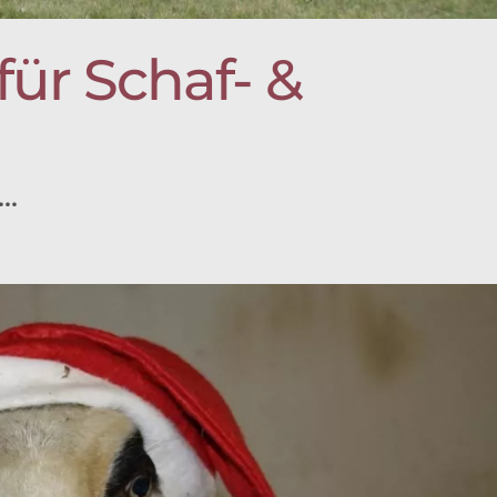
ür Schaf- &
..