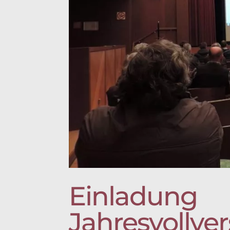
Einladung
Jahresvollv